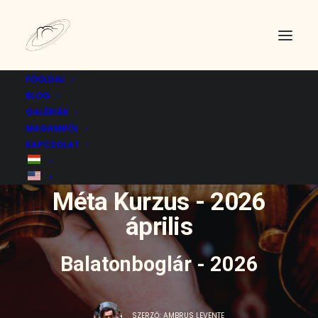
FŐOLDAL
BLOG
GALÉRIÁK
MAGAMRÓL
KAPCSOLAT
KATEGÓRIA:
ESEMÉNY
|
22 ÁPRILIS 2026
Méta Kurzus - 2026
április
Balatonboglár - 2026
SZERZŐ:
AMBRUS LEVENTE