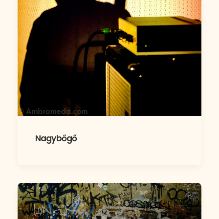
Nagybőgő