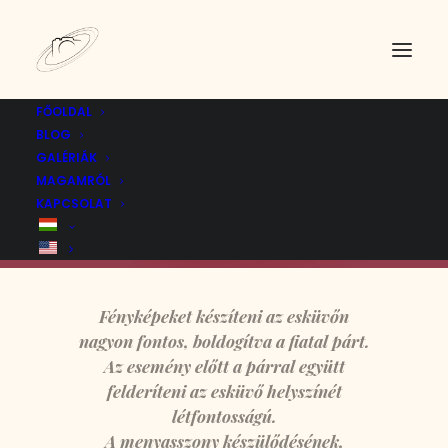
FŐOLDAL
BLOG
GALÉRIÁK
MAGAMRÓL
ESKÜVŐ
KAPCSOLAT
Fényképeket készíteni az esküvőn
nagyon fontos, boldogítva a fiatal párt.
Az esemény előtt a párral együtt
felderíteni az esküvő helyszínét
létfontosságú.
A menyasszony készülődésének,