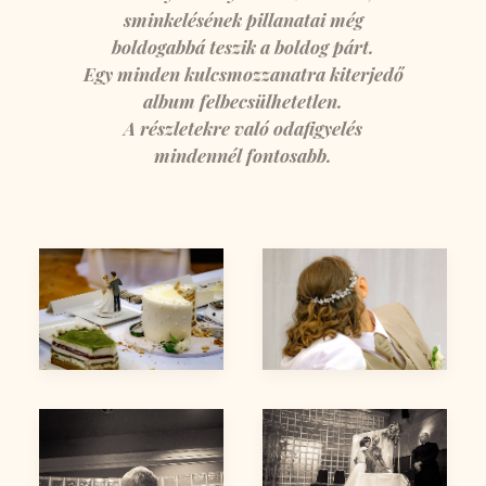
sminkelésének pillanatai még
boldogabbá teszik a boldog párt.
Egy minden kulcsmozzanatra kiterjedő
album felbecsülhetetlen.
A részletekre való odafigyelés
mindennél fontosabb.
Kata & Laci
Kata & Laci
Kata & Laci